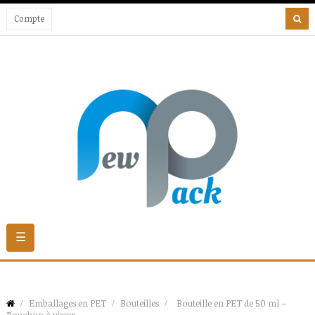
Compte
Basculer
☰
la
navigation
Emballages en PET
Bouteilles
Bouteille en PET de 50 ml –
Bouchon à visser