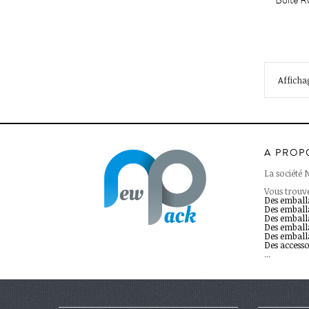
Boite R
Affichag
A PROP
La société 
Vous trouve
Des emballa
Des emball
Des emball
Des emball
Des emball
Des accesso
...