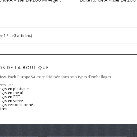
onde À Visser De 200 Ml Argent
Boite Ronde À Visser De 200
e 1-3 de 3 article(s)
OS DE LA BOUTIQUE
New-Pack Europe SA est spécialisée dans tous types d'emballages.
rez ici :
ges en plastique.
ages en métal.
ages en PET.
ages en verre.
ages reconditionnés.
ires.