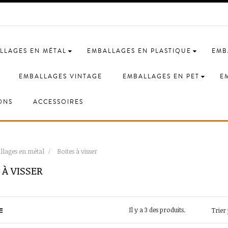
LLAGES EN MÉTAL
EMBALLAGES EN PLASTIQUE
EMB
EMBALLAGES VINTAGE
EMBALLAGES EN PET
E
ONS
ACCESSOIRES
lages en métal
Boites à visser
 À VISSER
Il y a 3 des produits.
Trier