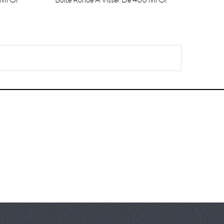
 Ml Or
Boite Ronde À Visser De 400 Ml Or