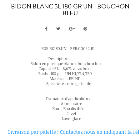
BIDON BLANC 5L 180 GR UN - BOUCHON
BLEU
B05.B0180.UN - BPB.00042.BL
Description :
Bidon en plastique blanc + bouchon bleu
Capacité 5L – 5,67L à ras bord
Poids : 180 gr – UN H1/Y1.4/120
Matériau : PE-HD
Spécificité : non gerbable
Domaines d'application :
- Alimentaire
- Eau – Eau distillée
- Javel
- Lave-glace
Livraison par palette : Contactez nous en indiquant la réfé