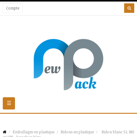
Compte
Basculer
☰
la
navigation
Emballages en plastique
Bidons en plastique
Bidon blanc 5L 180
gr UN - bouchon bleu