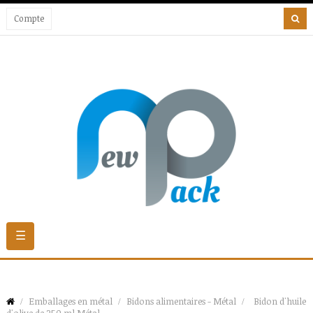
Compte
Basculer
☰
la
navigation
Emballages en métal
Bidons alimentaires - Métal
Bidon d'huile
d'olive de 250 ml Métal